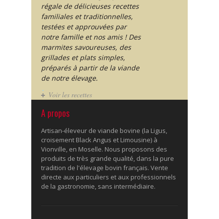
régale de délicieuses recettes
familiales et traditionnelles,
testées et approuvées par
notre famille et nos amis ! Des
marmites savoureuses, des
grillades et plats simples,
préparés à partir de la viande
de notre élevage.
Voir les recettes
A propos
Artisan-éleveur de viande bovine (la Ligus,
croisement Black Angus et Limousine) à
Vionville, en Moselle. Nous proposons des
produits de très grande qualité, dans la pure
tradition de l'élevage bovin français. Vente
directe aux particuliers et aux professionnels
de la gastronomie, sans intermédiaire.